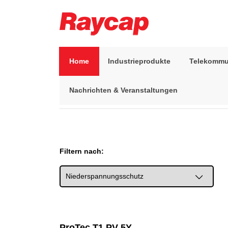
Skip
to
content
Raycap
Raycap
Home
Industrieprodukte
Telekommu
Nachrichten & Veranstaltungen
Start
>
Industrieprodukte
>
Niederspannungsschutz
Filtern nach:
ProTec T1 PV 5Y