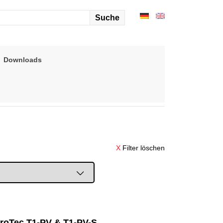
arch
r:
Downloads
X
Filter löschen
roTec T1-PV & T1-PV-S