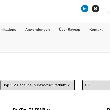
Se
fo
nikations
Anwendungen
Über Raycap
Kontakt
>
Typ 1+2 Gebäude- & Infrastrukturschutz
> PV
ProTec T1 PV Box
P