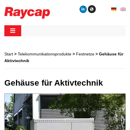
Skip
to
content
Raycap
Raycap
Start
>
Telekommunikationsprodukte
>
Festnetze
> Gehäuse für
Aktivtechnik
Gehäuse für Aktivtechnik