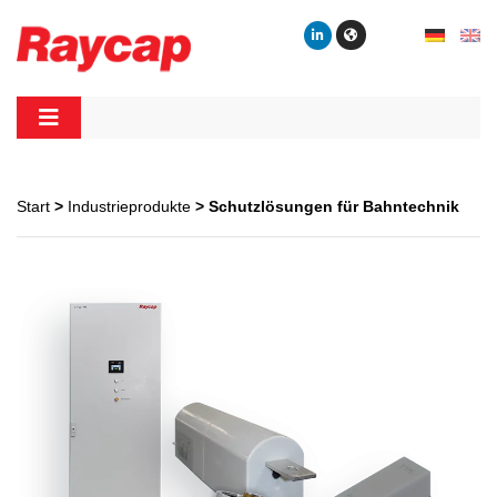
Skip
to
content
Raycap
Raycap
Start
>
Industrieprodukte
> Schutzlösungen für Bahntechnik