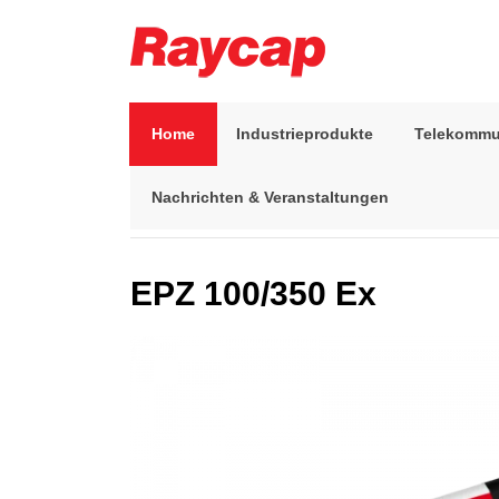
Skip
to
content
Raycap
Raycap
Home
Industrieprodukte
Telekommu
Nachrichten & Veranstaltungen
Start
>
Industrieprodukte
>
Niederspannungsschutz
EPZ 100/350 Ex