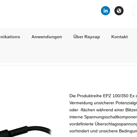
Se
fo
nikations
Anwendungen
Über Raycap
Kontakt
>
Isolating Spark Gaps
> EPZ 100/350 Ex
Die Produktreihe EPZ 100/350 Ex 
Vermeidung unsicherer Potenzialg
oder -flächen während einer Blitze
interne Spannungsschaltkomponente
vordefinierte Überschlagsspannung
vorhindert und unsichere Bedingu