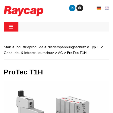
Skip
to
content
Raycap
Raycap
Start
>
Industrieprodukte
>
Niederspannungsschutz
>
Typ 1+2
Gebäude- & Infrastrukturschutz
>
AC
> ProTec T1H
ProTec T1H