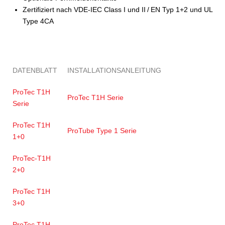
Zertifiziert nach VDE-IEC Class I und II / EN Typ 1+2 und UL
Type 4CA
DATENBLATT
INSTALLATIONSANLEITUNG
ProTec T1H
ProTec T1H Serie
Serie
ProTec T1H
ProTube Type 1 Serie
1+0
ProTec-T1H
2+0
ProTec T1H
3+0
ProTec T1H