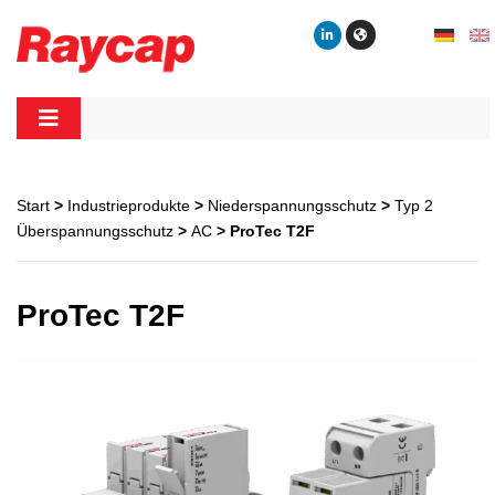
Skip
to
content
Raycap
Raycap
Start
>
Industrieprodukte
>
Niederspannungsschutz
>
Typ 2
Überspannungsschutz
>
AC
> ProTec T2F
ProTec T2F