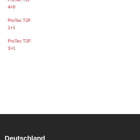
4+0
ProTec T2F
1+1
ProTec T2F
3+1
Deutschland