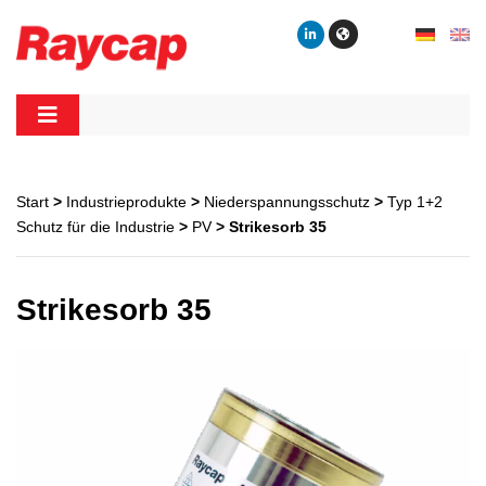
Skip
to
content
Raycap
Raycap
Start
>
Industrieprodukte
>
Niederspannungsschutz
>
Typ 1+2
Schutz für die Industrie
>
PV
> Strikesorb 35
Strikesorb 35