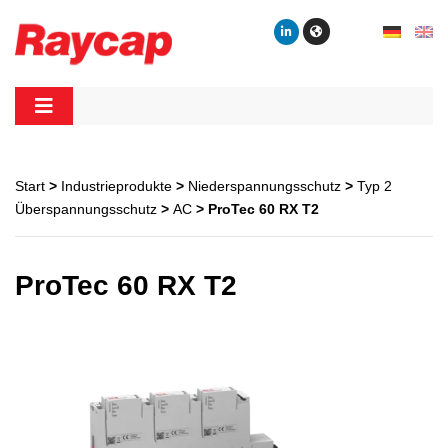
Skip
to
content
Raycap
Raycap
Start
>
Industrieprodukte
>
Niederspannungsschutz
>
Typ 2
Überspannungsschutz
>
AC
> ProTec 60 RX T2
ProTec 60 RX T2