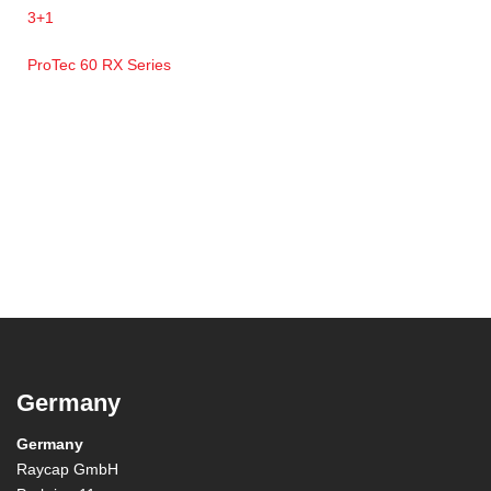
3+1
ProTec 60 RX Series
Germany
Germany
Raycap GmbH