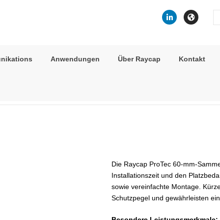
Se
fo
nikations
Anwendungen
Über Raycap
Kontakt
>
Typ 2 Überspannungsschutz
>
AC
> ProTec 60 RX T2F
Die Raycap ProTec 60-mm-Sammels
Installationszeit und den Platzbeda
sowie vereinfachte Montage. Kürz
Schutzpegel und gewährleisten ein
Besondere Leistungsmerkmale: