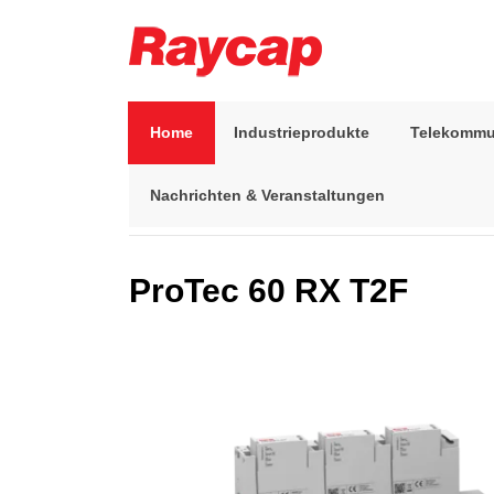
Skip
to
content
Raycap
Raycap
Home
Industrieprodukte
Telekommu
Nachrichten & Veranstaltungen
Start
>
Industrieprodukte
>
Niederspannungsschutz
ProTec 60 RX T2F