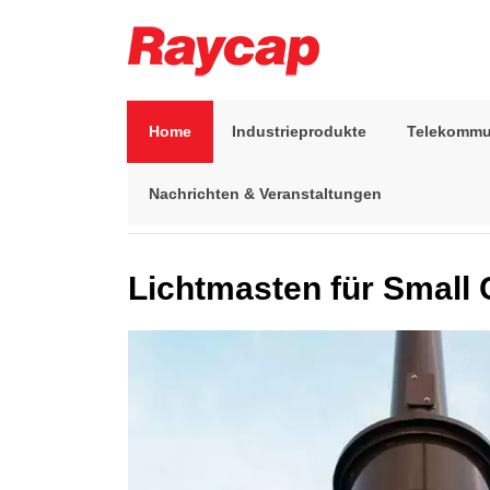
Skip
to
content
Raycap
Raycap
Home
Industrieprodukte
Telekommu
Nachrichten & Veranstaltungen
Start
>
Telekommunikationsprodukte
>
Verkleidung 
Lichtmasten für Small 