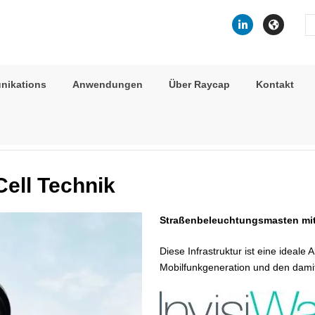
Se
fo
nikations
Anwendungen
Über Raycap
Kontakt
von Small Cells
> Lichtmasten für Small Cell Technik
Cell Technik
Straßenbeleuchtungsmasten mit i
Diese Infrastruktur ist eine ideale
Mobilfunkgeneration und den dami