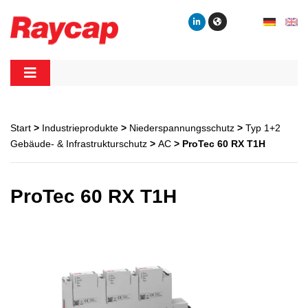
Skip
to
content
Raycap
Raycap
Start
>
Industrieprodukte
>
Niederspannungsschutz
>
Typ 1+2
Gebäude- & Infrastrukturschutz
>
AC
> ProTec 60 RX T1H
ProTec 60 RX T1H