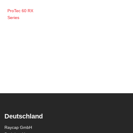
ProTec 60 RX
Series
Deutschland
Raycap GmbH