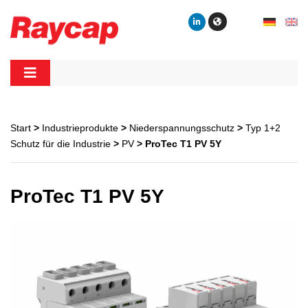
Skip
to
content
Raycap
Raycap
Start
>
Industrieprodukte
>
Niederspannungsschutz
>
Typ 1+2
Schutz für die Industrie
>
PV
> ProTec T1 PV 5Y
ProTec T1 PV 5Y