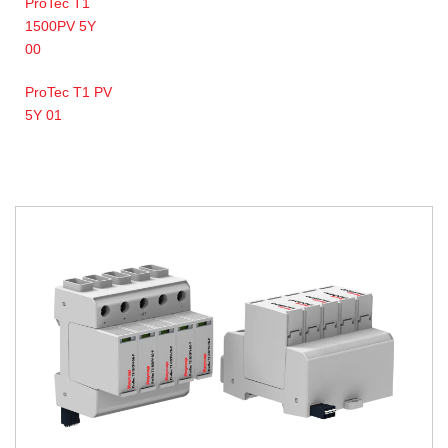
ProTec T1
1500PV 5Y
00
ProTec T1 PV
5Y 01